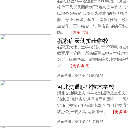
石家庄经济学校始建于1980年,是一所
校位于风景秀丽的太平河畔,景色宜人,交
以服务为宗旨,以质量为根本”的办学指导
师—专业+技术、学生—素质+技能、校园
企合作、工学结合、订单培养”的办学模
路。 ...
[更多详细]
石家庄天使护士学校
发布日期：2022-04-22 08:09:33
石家庄天使护士学校创办于1998年,地
教育厅主管的一所省级重点中专学校.学
为近百家解放军、武警医院及地方医院护
求。 ...
[更多详细]
发布日期：2022-04-21 08:06:53
河北交通职业技术学校
河北交通职业技术学校是国家级重点技工学
创建,是河北省交通运输厅直属唯一一所
定项（差额）补贴事业单位,与河北交通
署办公,一套人马,两块牌子。 ...
[更多详
发布日期：2021-05-27 17:19:37