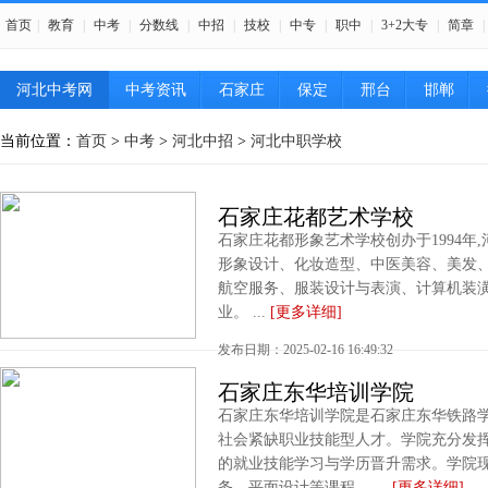
首页
|
教育
|
中考
|
分数线
|
中招
|
技校
|
中专
|
职中
|
3+2大专
|
简章
|
河北中考网
中考资讯
石家庄
保定
邢台
邯郸
当前位置：
首页
>
中考
>
河北中招
>
河北中职学校
石家庄花都艺术学校
石家庄花都形象艺术学校创办于1994年
形象设计、化妆造型、中医美容、美发
航空服务、服装设计与表演、计算机装潢
业。 ...
[更多详细]
发布日期：2025-02-16 16:49:32
石家庄东华培训学院
石家庄东华培训学院是石家庄东华铁路
社会紧缺职业技能型人才。学院充分发
的就业技能学习与学历晋升需求。学院
务、平面设计等课程。 ...
[更多详细]