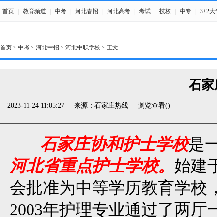
首页
|
教育频道
|
中考
|
河北春招
|
河北高考
|
考试
|
技校
|
中专
|
3+2大
首页
>
中考
>
河北中招
>
河北中职学校
> 正文
石家
2023-11-24 11:05:27
来源：石家庄热线
浏览查看(
)
石家庄协和护士学校
是
河北省重点护士学校。
始建于
会批准为中等学历教育学校
2003年护理专业通过了两厅