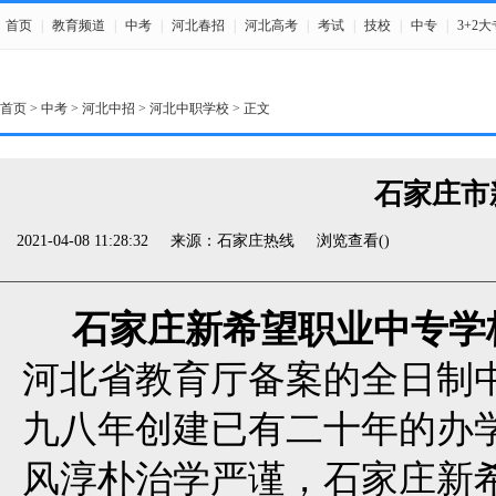
首页
|
教育频道
|
中考
|
河北春招
|
河北高考
|
考试
|
技校
|
中专
|
3+2大
首页
>
中考
>
河北中招
>
河北中职学校
> 正文
石家庄市
2021-04-08 11:28:32
来源：石家庄热线
浏览查看(
)
石家庄新希望职业中专学
河北省教育厅备案的全日制
九八年创建已有二十年的办
风淳朴治学严谨，石家庄新