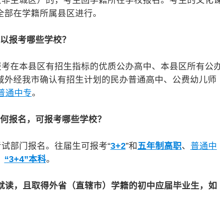
非主城区）的，考生回学籍所在学校报名。考生的文化
全部在学籍所属县区进行。
可以报考哪些学校？
考在本县区有招生指标的优质公办高中、本县区所有公
域外经我市确认有招生计划的民办普通高中、公费幼儿师
普通中专
。
如何报名，可报考哪些学校？
试部门报名。往届生可报考“
3+2
”和
五年制高职
、
普通中
、
“3+4”本科
。
）就读，且取得外省（直辖市）学籍的初中应届毕业生，如