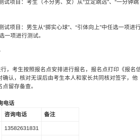
试项目：考生（不分男、女）从“立定跳远”、“一分钟跳
项目：男生从“掷实心球”、“引体向上”中任选一项进
任选一项进行测试。
？
行，考生按照报名点安排进行报名，报名点打印《报名
对确认，核对无误后由考生本人和家长共同核对签字，他
名点留存备查。
询电话
咨询电话
备注
13582631831