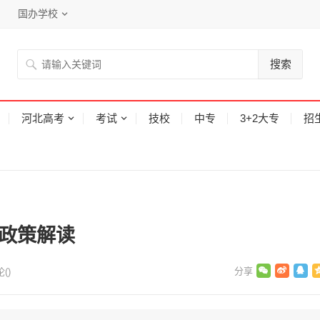
国办学校
搜索
河北高考
考试
技校
中专
3+2大专
招
作政策解读
论(
)