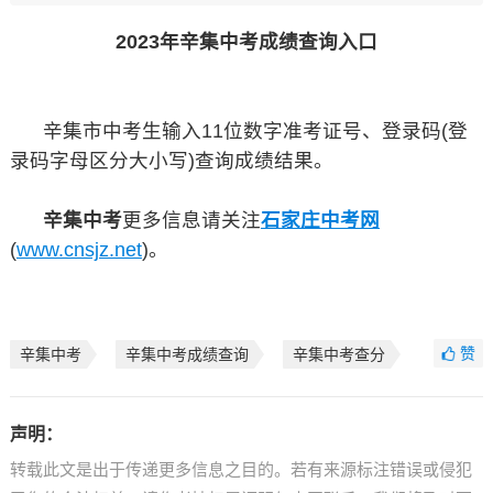
2023年辛集中考成绩查询入口
辛集市中考生输入11位数字准考证号、登录码(登
录码字母区分大小写)查询成绩结果。
辛集中考
更多信息请关注
石家庄中考网
(
www.cnsjz.net
)。
赞
辛集中考
辛集中考成绩查询
辛集中考查分
声明：
转载此文是出于传递更多信息之目的。若有来源标注错误或侵犯