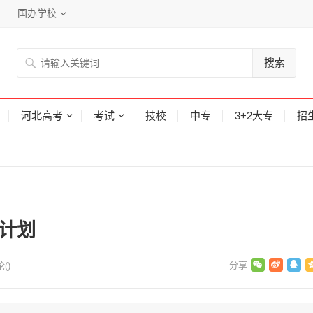
国办学校
搜索
河北高考
考试
技校
中专
3+2大专
招
生计划
论(
)