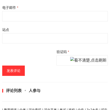
电子邮件
*
站点
验证码
*
评论列表
人参与
|
教育频道
|
中考
|
河北春招
|
河北高考
|
考试
|
技校
|
中专
|
3+2大专
|
招生