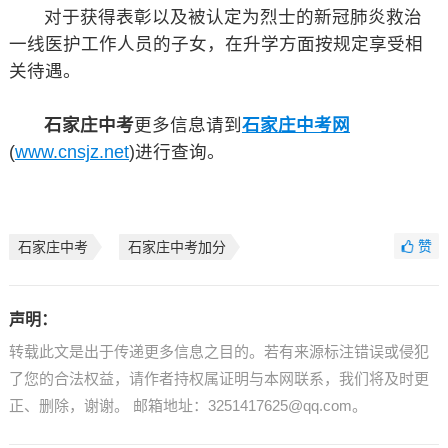
对于获得表彰以及被认定为烈士的新冠肺炎救治
一线医护工作人员的子女，在升学方面按规定享受相
关待遇。
石家庄中考
更多信息请到
石家庄中考网
(
www.cnsjz.net
)进行查询。
赞
石家庄中考
石家庄中考加分
声明：
转载此文是出于传递更多信息之目的。若有来源标注错误或侵犯
了您的合法权益，请作者持权属证明与本网联系，我们将及时更
正、删除，谢谢。 邮箱地址：3251417625@qq.com。