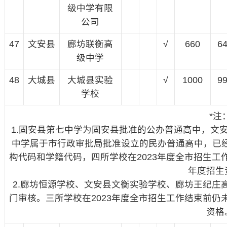
级中学有限
公司
47
文安县
廊坊联衡高
√
660
6
级中学
48
大城县
大城县实验
√
1000
9
学校
*注
1.固安县第七中学为固安县批准的公办普通高中，文
中学属于市行政审批局批准设立的民办普通高中，已经
构代码和学籍代码，四所学校在2023年度全市招生
年度招生
2.廊坊恒源学校、文安县文衡实验学校、廊坊王纪庄
门审核。三所学校在2023年度全市招生工作结束前
资格