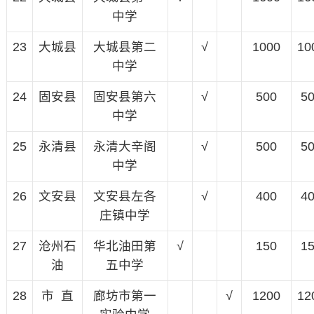
中学
23
大城县
大城县第二
√
1000
10
中学
24
固安县
固安县第六
√
500
5
中学
25
永清县
永清大辛阁
√
500
5
中学
26
文安县
文安县左各
√
400
4
庄镇中学
27
沧州石
华北油田第
√
150
1
油
五中学
28
市 直
廊坊市第一
√
1200
12