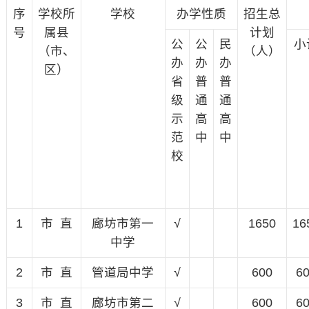
序
学校所
学校
办学性质
招生总
号
属县
计划
公
公
民
小
（市、
（人）
办
办
办
区）
省
普
普
级
通
通
示
高
高
范
中
中
校
1
市 直
廊坊市第一
√
1650
16
中学
2
市 直
管道局中学
√
600
6
3
市 直
廊坊市第二
√
600
6