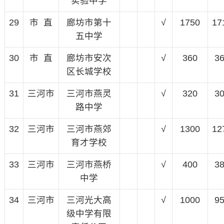
实验中学
29
市 直
廊坊市第十
√
1750
17
五中学
30
市 直
廊坊市安次
√
360
3
区长城学校
31
三河市
三河市燕灵
√
320
3
路中学
32
三河市
三河市燕郊
√
1300
12
育才学校
33
三河市
三河市燕桥
√
400
3
中学
34
三河市
三河光大高
√
1000
9
级中学有限