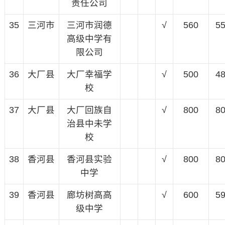
责任公司
35
三河市
三河市润德
√
560
5
高级中学有
限公司
36
大厂县
大厂幸福学
√
500
4
校
37
大厂县
大厂回族自
√
800
8
治县中未学
校
38
香河县
香河县实验
√
800
8
中学
39
香河县
廊坊树高高
√
600
5
级中学