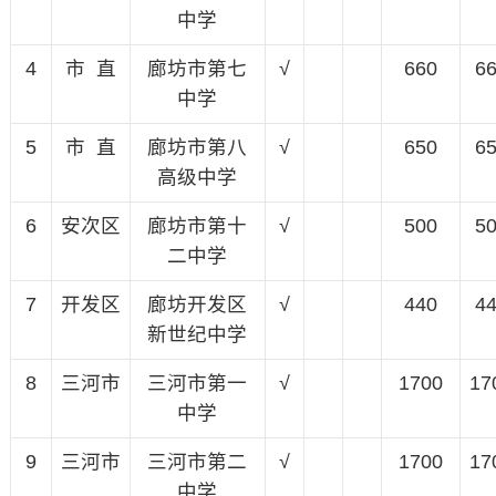
中学
4
市 直
廊坊市第七
√
660
6
中学
5
市 直
廊坊市第八
√
650
6
高级中学
6
安次区
廊坊市第十
√
500
5
二中学
7
开发区
廊坊开发区
√
440
4
新世纪中学
8
三河市
三河市第一
√
1700
17
中学
9
三河市
三河市第二
√
1700
17
中学