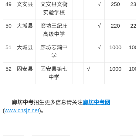
49
文安县
文安县文衡
√
250
2
实验学校
50
大城县
廊坊王纪庄
√
220
2
高级中学
51
大城县
廊坊志鸿中
√
1000
10
学
52
固安县
固安县第七
√
1000
10
中学
廊坊中考
招生更多信息请关注
廊坊中考网
(
www.cnsjz.net
)。