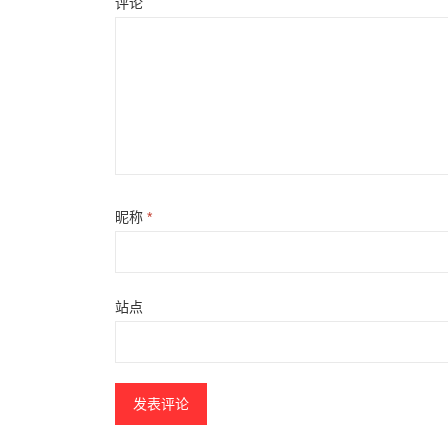
评论
昵称
*
站点