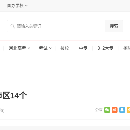
国办学校
搜索
河北高考
考试
技校
中专
3+2大专
招
市区14个
论(
)