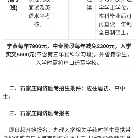
班)
面试及英
读
学学士学位，
语水平考
本科毕业后可
核。
再直读一年制
全日制硕士。
学费
每年
7900
元，中专阶段每年减免2300
元，入学
实交5600
元
(不含第三年预科学习段)。外省籍学生，
入学时需将户口迁至学校。
二、石家庄同济医专招生条件：
应往届初、高中
生。
三、石家庄同济医专报名
即日起开始报名，办理入学相关手续时学生需携带