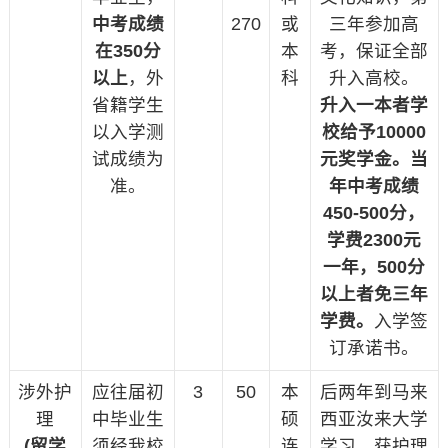
中考成绩
270
或
三年参加高
在
350
分
本
考，保证全部
以上
，外
科
升入高校。
省籍学生
升入一本者学
以入学测
校给予10000
试成绩为
元奖学金。当
准。
年中考成绩
450-500
分，
学费2300
元
一年，500
分
以上者免三年
学费。
入学签
订承诺书。
涉外护
应往届初
3
50
本
后两年到马来
理
中毕业生
硕
西亚汝来大学
(
留学
须经我校
连
学习，获护理