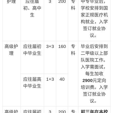
护理
应往届
3
200
专
中专毕业后，
初、高中
科
学校安排到国
生
家正规医疗机
构就业，入学
签订就业协
议。
高级护
应往届初
3+3
160
专
毕业后安排到
理
中毕业生
科
二甲级以上部
队医院工作。
入学需面试，
每生加收
应往届高
1+3
40
2900
元定向
中毕业生
培训费。入学
签订就业协
议。
高级护
应往届初
3
200
专
前三年在本校