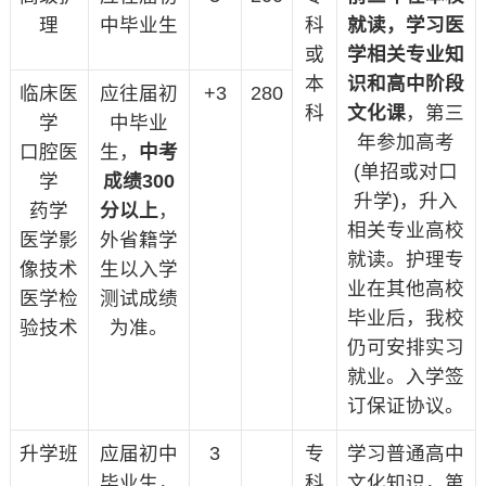
理
中毕业生
科
就读，学习医
或
学相关专业知
本
识和高中阶段
临床医
应往届初
+3
280
科
文化课
，第三
学
中毕业
年参加高考
口腔医
生，
中考
(单招或对口
学
成绩
300
升学)，升入
药学
分以上
，
相关专业高校
医学影
外省籍学
就读。护理专
像技术
生以入学
业在其他高校
医学检
测试成绩
毕业后，我校
验技术
为准。
仍可安排实习
就业。入学签
订保证协议。
升学班
应届初中
3
专
学习普通高中
毕业生，
科
文化知识，第