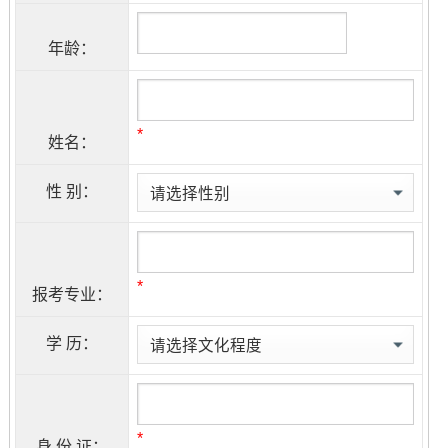
年龄：
*
姓名：
性 别：
*
报考专业：
学 历：
*
身 份 证：