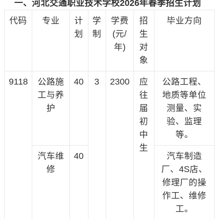
一、河北交通职业技术学校2026年春季招生计划
代码
专业
计
学
学费
招
毕业方向
划
制
(元/
生
年)
对
象
9118
公路施
40
3
2300
应
公路工程、
工与养
往
地质等单位
护
届
测量、实
初
验、监理
中
等。
生
汽车维
40
汽车制造
修
厂、4S店、
修理厂的操
作工、维修
工。