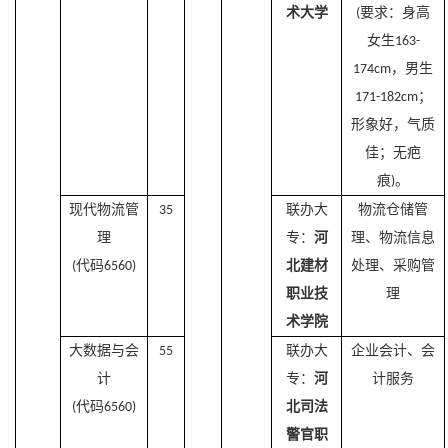
术
大学
要求：身高
(
女生
163-
，男生
174cm
；
171-182cm
形象好，气质
佳；无疤
痕
。
)
现代物流管
联办大
物流仓储管
35
理
专：
河
理、物流信息
代码
北建材
处理、采购管
(
6560)
职业技
理
术学院
大数据与会
联办大
企业会计、会
55
计
专：
河
计服务
代码
北司法
(
6560)
警官职