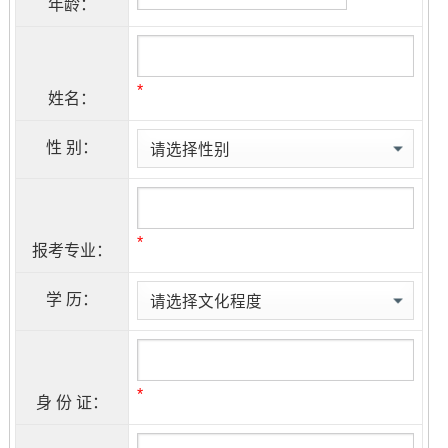
年龄：
*
姓名：
性 别：
*
报考专业：
学 历：
*
身 份 证：