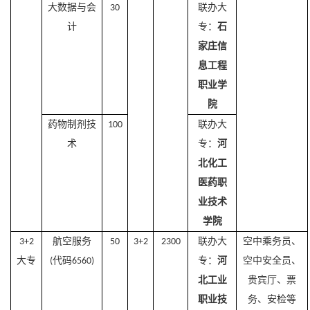
大数据与会
联办大
30
计
专：
石
家庄信
息工程
职业学
院
药物制剂技
联办大
100
术
专：
河
北化工
医药职
业技术
学院
航空服务
联办大
空中乘务员、
3+2
50
3+2
2300
大专
代码
专：
河
空中安全员、
(
6560)
北工业
贵宾厅、票
职业技
务、安检等