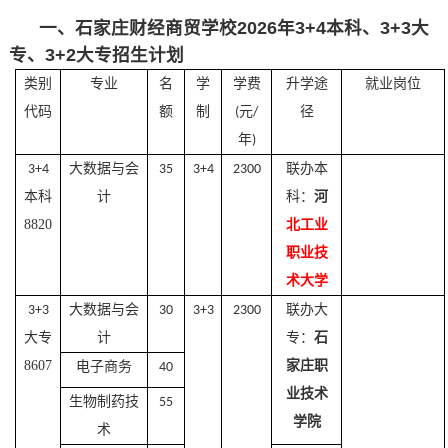
一、石家庄财经商贸学校2026年3+4本科、3+3大
专、3+2大专招生计划
类别
专业
名
学
学费
升学途
就业岗位
代码
额
制
元
径
(
/
年
)
大数据与会
联办
本
3+4
35
3+4
2300
本科
计
科
：
河
8820
北工业
职业技
术
大学
大数据与会
联办大
3+3
30
3+3
2300
大专
计
专：
石
8607
家庄职
电子商务
40
业技术
生物制药技
55
学院
术