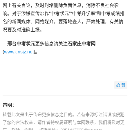
网上有关言论，及时封堵删除负面信息，消除不良社会影
响。对于涉嫌宣传炒作“中考状元”“中考升学率”和中考成绩排
名的新闻媒体、网络媒介，要落地查人，严肃处理，有关情
况要及时准确上报。
邢台中考状元
更多信息请关注
石家庄中考网
(
www.cnsjz.net
)。
赞
声明：
转载此文是出于传递更多信息之目的。若有来源标注错误或侵犯
了您的合法权益，请作者持权属证明与本网联系，我们将及时更