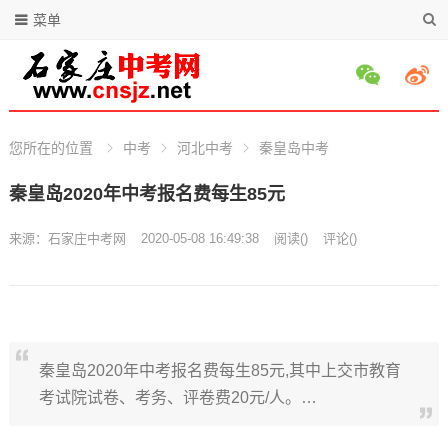
菜单
您所在的位置
中考
河北中考
秦皇岛中考
秦皇岛2020年中考报名费每生85元
来源：
石家庄中考网
2020-05-08 16:49:38
阅读
(
)
评论(
)
秦皇岛2020年中考报名费每生85元,其中上交市教育
考试院试卷、考务、评卷费20元/人。…