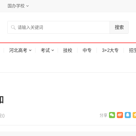
国办学校
搜索
河北高考
考试
技校
中专
3+2大专
招
知
论(
)