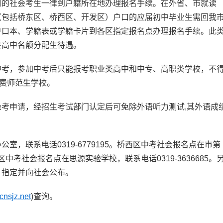
的社会考生一律到户籍所在地办理报名手续。在外省、市就读
（包括桥东区、桥西区、开发区）户口的应届初中毕业生需回我
户口本、学籍表或学籍卡片到各区指定报名点办理报名手续。此
性高中名额分配生待遇。
考，参加中考后只能报考职业类高中和中专、高职类学校，不
公费师范生学校。
考申请，经招生考试部门认定后可免除外语听力测试,其外语成
，联系电话0319-6779195。桥西区中考社会报名点在市第
发区中考社会报名点在思源实验学校，联系电话0319-3636685。
）指定并向社会公布。
nsjz.net
)查询。