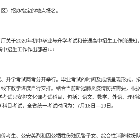
区）招办指定的地点报名。
关于2020年初中毕业与升学考试和普通高中招生工作的通知
高中招生工作作出部署↓↓↓
、升学考试两考分开举行。毕业考试的时间及成绩呈现形式，
、线下教学进度自行安排。结合当前新冠肺炎疫情防控需要，根
升学考试只安排文化课考试科目，包括：语文、数学、外语、理科
育科目考试，全省统一考试时间为：7月18日—19日。
侨考生、公安英烈和因公牺牲伤残民警子女、综合性消防救援