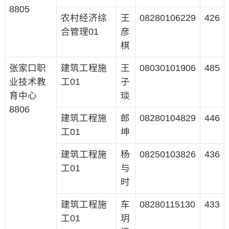
8805
农村经济综
王
08280106229
426
合管理01
彦
棋
张家口职
建筑工程施
王
08030101906
485
业技术教
工01
子
育中心
琰
8806
建筑工程施
郎
08280104829
446
工01
坤
建筑工程施
杨
08250103826
436
工01
与
时
建筑工程施
车
08280115130
433
工01
玥