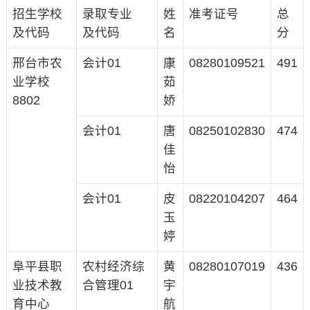
招生学校
录取专业
姓
准考证号
总
及代码
及代码
名
分
邢台市农
会计01
康
08280109521
491
业学校
茹
8802
娇
会计01
唐
08250102830
474
佳
怡
会计01
皮
08220104207
464
玉
婷
阜平县职
农村经济综
黄
08280107019
436
业技术教
合管理01
宇
育中心
航