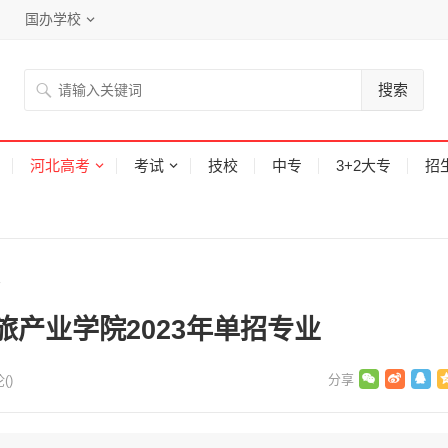
国办学校
搜索
河北高考
考试
技校
中专
3+2大专
招
业
产业学院2023年单招专业
(
)