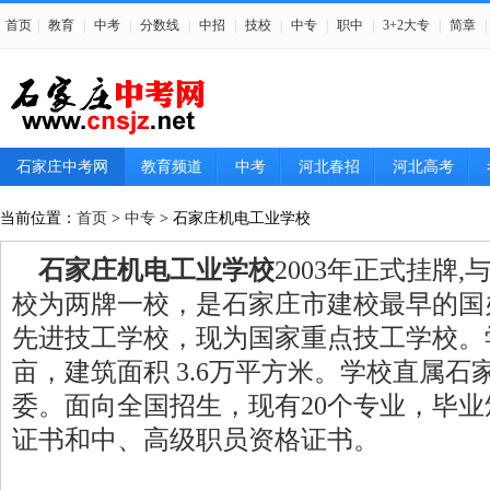
首页
|
教育
|
中考
|
分数线
|
中招
|
技校
|
中专
|
职中
|
3+2大专
|
简章
|
石家庄中考网
教育频道
中考
河北春招
河北高考
分数线
当前位置：
首页
>
中专
> 石家庄机电工业学校
石家庄机电工业学校
2003年正式挂牌
校为两牌一校，是石家庄市建校最早的国
先进技工学校，现为国家重点技工学校。
亩，建筑面积 3.6万平方米。学校直属
委。面向全国招生，现有20个专业，毕
证书和中、高级职员资格证书。