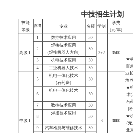
中技招生计划
技能
学费
序号
专业
名额
学制
等级
(元/年)
1
数控技术应用
30
焊接技术应用
2
30
(焊接机器人方向)
高级工
2+2
3500
★
3
机电技术应用
30
百
4
工业机器人技术
30
业长
机电一体化技术
5
30
培养
(石药班)
★
机电一体化技术
6
30
术
石
7
数控技术应用
30
限
焊接技术应用
★
8
30
中级工
3
3000
(
9
汽车检测与维修技术
30
北