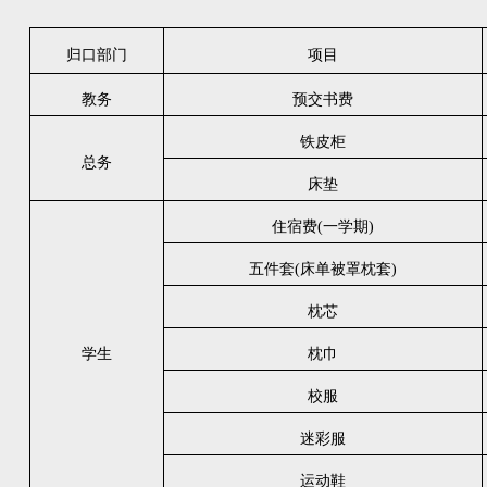
归口部门
项目
教务
预交书费
铁皮柜
总务
床垫
住宿费(一学期)
五件套(床单被罩枕套)
枕芯
学生
枕巾
校服
迷彩服
运动鞋