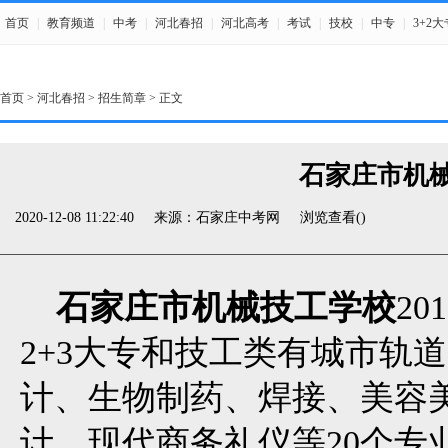
首页
|
教育频道
|
中考
|
河北春招
|
河北高考
|
考试
|
技校
|
中专
|
3+2大
首页
>
河北春招
>
招生简章
> 正文
石家庄市机
2020-12-08 11:22:40
来源：
石家庄中考网
浏览查看(
)
石家庄市机械技工学校
2
2+3大专和技工类有城市轨
计、生物制药、焊接、美容
计、现代商务礼仪等20个专