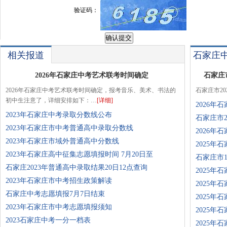
验证码：
相关报道
石家庄
2026年石家庄中考艺术联考时间确定
石家庄
2026年石家庄中考艺术联考时间确定，报考音乐、美术、书法的
石家庄市2
初中生注意了，详细安排如下：…
[详细]
2026
2023年石家庄中考录取分数线公布
石家庄市
2023年石家庄市中考普通高中录取分数线
2026年
2023年石家庄市域外普通高中分数线
2025年
2023年石家庄高中征集志愿填报时间 7月20日至
石家庄市1
石家庄2023年普通高中录取结果20日12点查询
2025年
2023年石家庄市中考招生政策解读
2025年
石家庄中考志愿填报7月7日结束
2025年
2023年石家庄市中考志愿填报须知
2025年
2023石家庄中考一分一档表
2025年