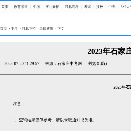
首页
|
教育频道
|
中考
|
河北春招
|
河北高考
|
考试
|
技校
|
中专
|
3+2大
首页
>
中考
>
河北中招
>
录取查询
> 正文
2023年石
2023-07-20 11:29:57
来源：
石家庄中考网
浏览查看(
)
2023
注意：
1、查询结果仅供参考，请以录取通知书为准。