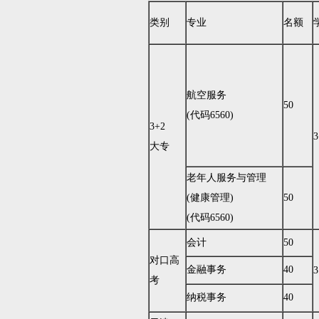
类别
专业
名额
航空服务
50
(代码6560)
3+2
3
大专
老年人服务与管理
(健康管理)
50
(代码6560)
会计
50
对口高
金融事务
40
3
考
纳税事务
40